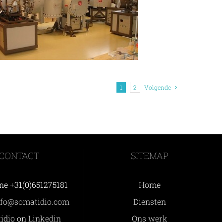
1
2
Volgende
CONTACT
SITEMAP
ne +31(0)651275181
Home
nfo@somatidio.com
Diensten
idio on
Linkedin
Ons werk