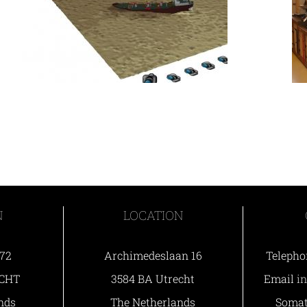
N
LOCATION
 72
Archimedeslaan 16
Telepho
ECHT
3584 BA Utrecht
Email
i
nds
The Netherlands
Somat