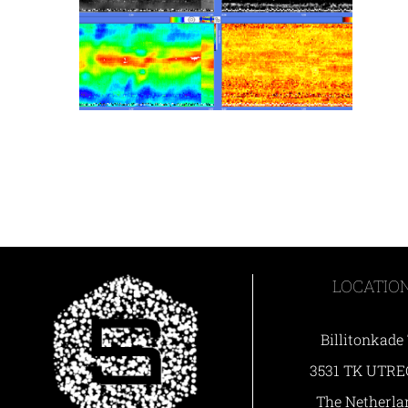
LOCATIO
Billitonkade
3531 TK UTR
The Netherla